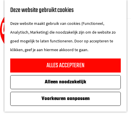
UITAGENDA
Deze website gebruikt cookies
IN DE STAD
M
DE REGIO IN
Deze website maakt gebruik van cookies (Functioneel,
e
Analytisch, Marketing) die noodzakelijk zijn om de website zo
n
goed mogelijk te laten functioneren. Door op accepteren te
u
klikken, geef je aan hiermee akkoord te gaan.
G
ALLES ACCEPTEREN
a
n
Alleen noodzakelijk
a
a
Voorkeuren aanpassen
r
d
e
h