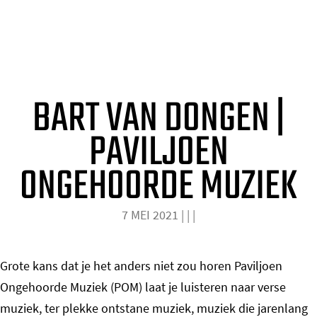
o
m
DRIES ELTEN
e
p
BART VAN DONGEN |
a
g
PAVILJOEN
e
ONGEHOORDE MUZIEK
7 MEI 2021
|
|
|
Grote kans dat je het anders niet zou horen Paviljoen
Ongehoorde Muziek (POM) laat je luisteren naar verse
muziek, ter plekke ontstane muziek, muziek die jarenlang