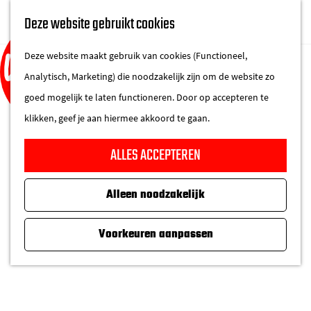
UITAGENDA
Deze website gebruikt cookies
IN DE STAD
M
DE REGIO IN
Deze website maakt gebruik van cookies (Functioneel,
e
Analytisch, Marketing) die noodzakelijk zijn om de website zo
n
goed mogelijk te laten functioneren. Door op accepteren te
u
klikken, geef je aan hiermee akkoord te gaan.
G
ALLES ACCEPTEREN
a
n
Alleen noodzakelijk
a
a
Voorkeuren aanpassen
r
d
e
h