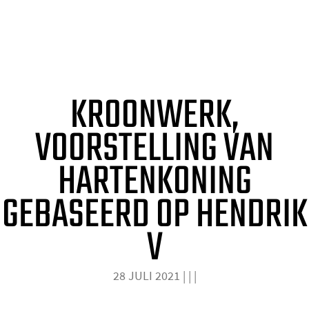
o
KROONWERK
m
e
CARTE BLANCHE
p
KROONWERK,
a
g
VOORSTELLING VAN
e
HARTENKONING
GEBASEERD OP HENDRIK
V
28 JULI 2021
|
|
|