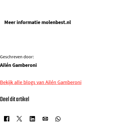
Meer informatie molenbest.nl
Geschreven door:
Ailén Gamberoni
Bekijk alle blogs van Ailén Gamberoni
Deel dit artikel
D
D
D
D
D