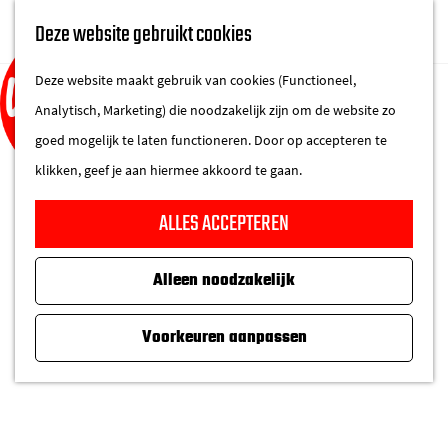
UITAGENDA
Deze website gebruikt cookies
IN DE STAD
M
DE REGIO IN
Deze website maakt gebruik van cookies (Functioneel,
e
Analytisch, Marketing) die noodzakelijk zijn om de website zo
n
goed mogelijk te laten functioneren. Door op accepteren te
u
klikken, geef je aan hiermee akkoord te gaan.
G
ALLES ACCEPTEREN
a
n
Alleen noodzakelijk
a
a
Voorkeuren aanpassen
r
d
e
MADE IN EINDHOVEN - ZOMER
h