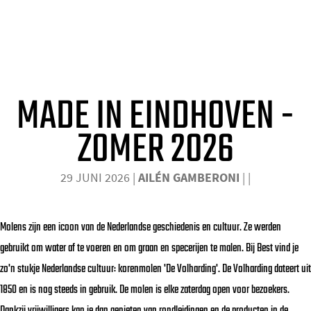
2026
o
m
KORENMOLEN DE VOLHARDING - 175 JAAR
e
GESCHIEDENIS & ERFGOED BIJ BEST
p
MADE IN EINDHOVEN -
a
g
ZOMER 2026
e
29 JUNI 2026
|
AILÉN GAMBERONI
|
|
Molens zijn een icoon van de Nederlandse geschiedenis en cultuur. Ze werden
gebruikt om water af te voeren en om graan en specerijen te malen. Bij Best vind je
zo'n stukje Nederlandse cultuur: korenmolen 'De Volharding'. De Volharding dateert uit
1850 en is nog steeds in gebruik. De molen is elke zaterdag open voor bezoekers.