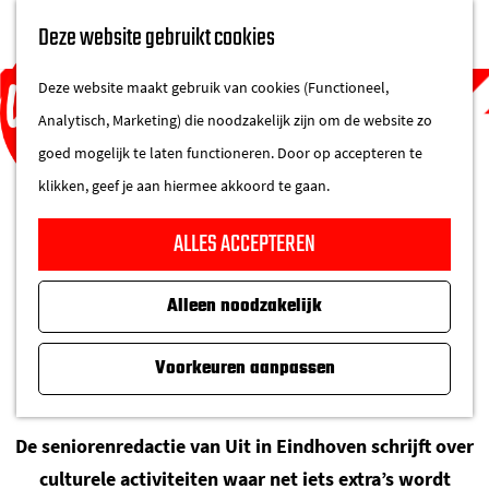
UITAGENDA
Deze website gebruikt cookies
IN DE STAD
M
DE REGIO IN
Deze website maakt gebruik van cookies (Functioneel,
e
Analytisch, Marketing) die noodzakelijk zijn om de website zo
n
goed mogelijk te laten functioneren. Door op accepteren te
u
klikken, geef je aan hiermee akkoord te gaan.
G
MENS & STAD - KIJKJE IN
ALLES ACCEPTEREN
a
ATELIERS
n
Alleen noodzakelijk
a
a
Voorkeuren aanpassen
7 JUNI 2022
|
|
|
r
d
e
De seniorenredactie van Uit in Eindhoven schrijft over
h
culturele activiteiten waar net iets extra’s wordt