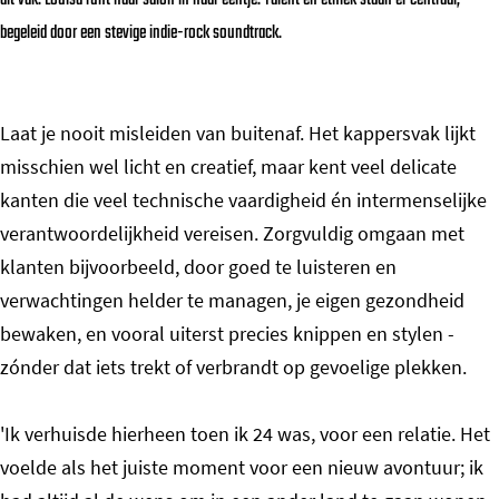
dit vak. Louisa runt haar salon in haar eentje. Talent en ethiek staan er centraal,
begeleid door een stevige indie-rock soundtrack.
Laat je nooit misleiden van buitenaf. Het kappersvak lijkt
misschien wel licht en creatief, maar kent veel delicate
kanten die veel technische vaardigheid én intermenselijke
verantwoordelijkheid vereisen. Zorgvuldig omgaan met
klanten bijvoorbeeld, door goed te luisteren en
verwachtingen helder te managen, je eigen gezondheid
bewaken, en vooral uiterst precies knippen en stylen -
zónder dat iets trekt of verbrandt op gevoelige plekken.
'Ik verhuisde hierheen toen ik 24 was, voor een relatie. Het
voelde als het juiste moment voor een nieuw avontuur; ik