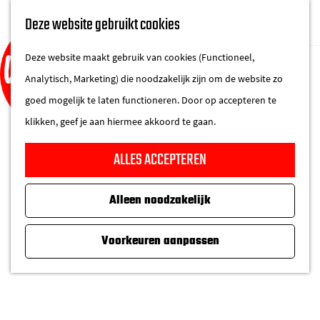
UITAGENDA
Deze website gebruikt cookies
IN DE STAD
M
DE REGIO IN
Deze website maakt gebruik van cookies (Functioneel,
e
Analytisch, Marketing) die noodzakelijk zijn om de website zo
n
goed mogelijk te laten functioneren. Door op accepteren te
u
klikken, geef je aan hiermee akkoord te gaan.
G
ALLES ACCEPTEREN
a
n
Alleen noodzakelijk
a
a
Voorkeuren aanpassen
r
d
e
'IK BEN VAN NATURE EEN
h