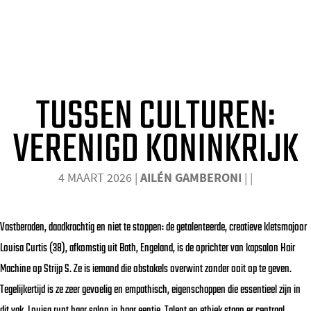
KLETSKOUS'
o
m
LOUISA CURTIS, DE OPRICHTER VAN KAPSALON HAIR
e
MACHINE
p
TUSSEN CULTUREN:
a
g
VERENIGD KONINKRIJK
e
4 MAART 2026
|
AILÉN GAMBERONI
|
|
Vastberaden, daadkrachtig en niet te stoppen: de getalenteerde, creatieve kletsmajoor
Louisa Curtis (38), afkomstig uit Bath, Engeland, is de oprichter van kapsalon Hair
Machine op Strijp S. Ze is iemand die obstakels overwint zonder ooit op te geven.
Tegelijkertijd is ze zeer gevoelig en empathisch, eigenschappen die essentieel zijn in