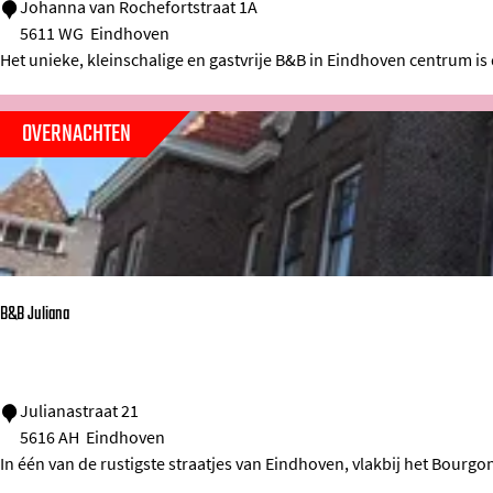
B
Johanna van Rochefortstraat 1A
5611 WG
Eindhoven
&
Het unieke, kleinschalige en gastvrije B&B in Eindhoven centrum is 
B
E
OVERNACHTEN
i
n
d
h
o
v
B&B Juliana
e
n
C
B
Julianastraat 21
i
5616 AH
Eindhoven
&
In één van de rustigste straatjes van Eindhoven, vlakbij het Bourgo
t
B