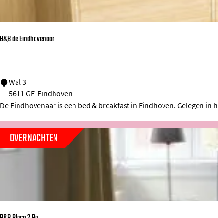
p
:
B&B de Eindhovenaar
B
Wal 3
5611 GE
Eindhoven
&
De Eindhovenaar is een bed & breakfast in Eindhoven. Gelegen in 
B
d
OVERNACHTEN
e
E
i
n
d
h