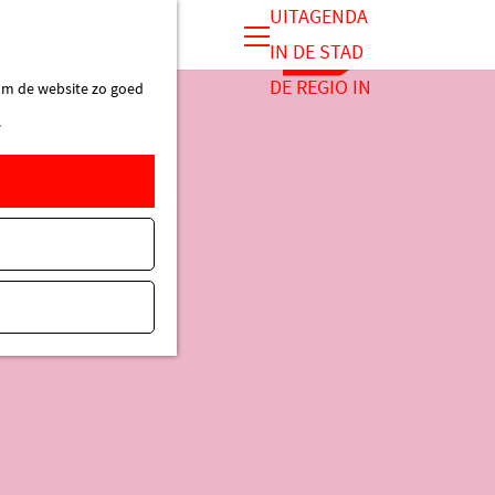
UITAGENDA
IN DE STAD
M
DE REGIO IN
 om de website zo goed
e
.
n
u