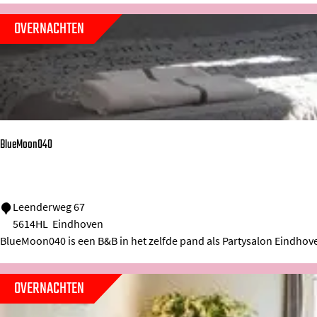
y
J
OVERNACHTEN
L
u
o
l
d
i
g
a
e
n
a
BlueMoon040
B
Leenderweg 67
5614HL
Eindhoven
l
BlueMoon040 is een B&B in het zelfde pand als Partysalon Eindhov
u
e
OVERNACHTEN
M
o