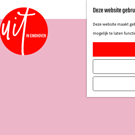
Deze website gebru
Deze website maakt gebr
mogelijk te laten funct
G
a
n
a
a
r
d
e
h