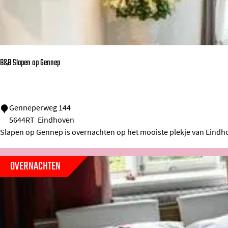
o
n
0
4
B&B Slapen op Gennep
0
B
Genneperweg 144
5644RT
Eindhoven
&
Slapen op Gennep is overnachten op het mooiste plekje van Eindhov
B
S
OVERNACHTEN
l
a
p
e