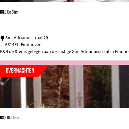
n
o
B&B De Ster
p
G
e
B
Sint Adrianusstraat 29
n
5614EL
Eindhoven
&
B&B de Ster is gelegen aan de rustige Sint Adrianusstraat in Eind
n
B
e
D
OVERNACHTEN
p
e
S
t
e
r
B&B Stratum