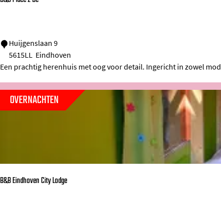
B&B Place 2 Be
o
v
e
B
Huijgenslaan 9
n
5615LL
Eindhoven
&
Een prachtig herenhuis met oog voor detail. Ingericht in zowel moder
a
B
a
P
OVERNACHTEN
r
l
a
c
e
2
B
B&B Eindhoven City Lodge
e