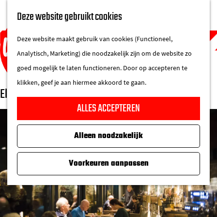
UITAGENDA
Deze website gebruikt cookies
IN DE STAD
M
DE REGIO IN
Deze website maakt gebruik van cookies (Functioneel,
e
Analytisch, Marketing) die noodzakelijk zijn om de website zo
n
goed mogelijk te laten functioneren. Door op accepteren te
u
klikken, geef je aan hiermee akkoord te gaan.
El Puente
G
ALLES ACCEPTEREN
a
n
Alleen noodzakelijk
a
a
Voorkeuren aanpassen
r
d
e
h