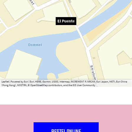
El Puente
Leaflet
|
Powered by Esri | Esri, HERE, Garmin, USGS, Intermap, INCREMENT P, NRCAN, Esri Japan, METI, Esri China
(Hong Kong), NOSTRA, © OpenStreetMap contributors, and the GIS User Community