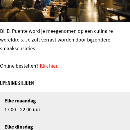
o
m
e
Bij El Puente word je meegenomen op een culinaire
p
wereldreis. Je zult verrast worden door bijzondere
a
smaaksensaties!
g
e
Online bestellen?
Klik hier.
OPENINGSTIJDEN
Elke maandag
17.00 - 22.00 uur
Elke dinsdag