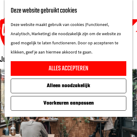
UITAGENDA
Deze website gebruikt cookies
IN DE STAD
M
DE REGIO IN
Deze website maakt gebruik van cookies (Functioneel,
e
Analytisch, Marketing) die noodzakelijk zijn om de website zo
n
goed mogelijk te laten functioneren. Door op accepteren te
u
klikken, geef je aan hiermee akkoord te gaan.
Juuts
G
ALLES ACCEPTEREN
a
n
Alleen noodzakelijk
a
a
Voorkeuren aanpassen
r
d
e
h