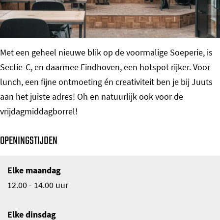
o
m
e
Met een geheel nieuwe blik op de voormalige Soeperie, is
p
Sectie-C, en daarmee Eindhoven, een hotspot rijker. Voor
a
lunch, een fijne ontmoeting én creativiteit ben je bij Juuts
g
aan het juiste adres! Oh en natuurlijk ook voor de
e
vrijdagmiddagborrel!
OPENINGSTIJDEN
Elke maandag
12.00 - 14.00 uur
Elke dinsdag