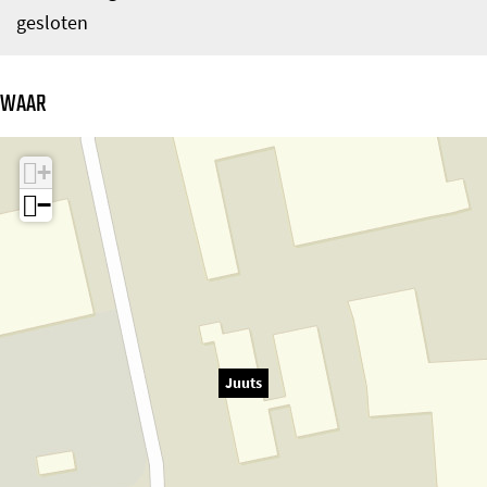
gesloten
WAAR
+
−
Juuts