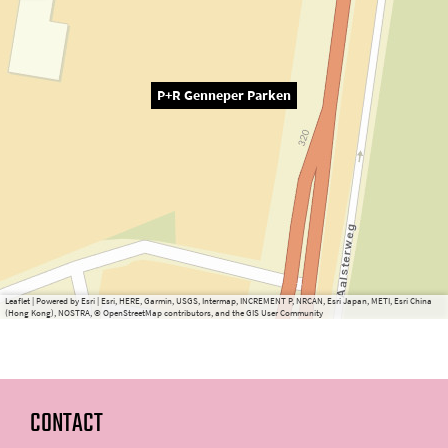
P+R Genneper Parken
Leaflet
|
Powered by Esri | Esri, HERE, Garmin, USGS, Intermap, INCREMENT P, NRCAN, Esri Japan, METI, Esri China
(Hong Kong), NOSTRA, © OpenStreetMap contributors, and the GIS User Community
CONTACT