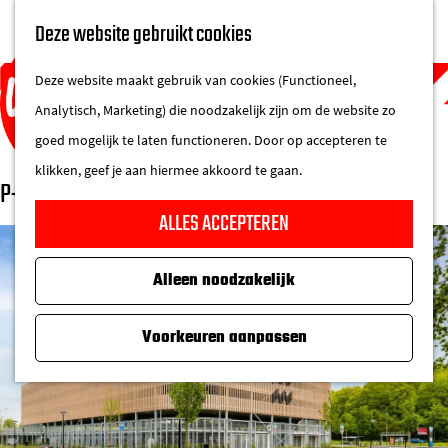
UITAGENDA
Deze website gebruikt cookies
IN DE STAD
M
DE REGIO IN
Deze website maakt gebruik van cookies (Functioneel,
e
Analytisch, Marketing) die noodzakelijk zijn om de website zo
n
goed mogelijk te laten functioneren. Door op accepteren te
u
klikken, geef je aan hiermee akkoord te gaan.
P+R Genneper Parken
G
ALLES ACCEPTEREN
a
n
Alleen noodzakelijk
a
a
Voorkeuren aanpassen
r
d
e
h