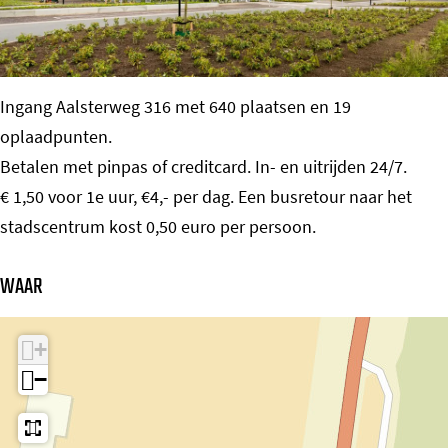
o
m
e
Ingang Aalsterweg 316 met 640 plaatsen en 19
p
oplaadpunten.
a
Betalen met pinpas of creditcard. In- en uitrijden 24/7.
g
€ 1,50 voor 1e uur, €4,- per dag. Een busretour naar het
e
stadscentrum kost 0,50 euro per persoon.
WAAR
+
−