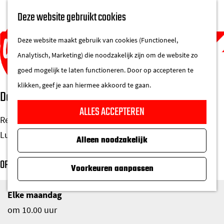
UITAGENDA
Deze website gebruikt cookies
IN DE STAD
M
DE REGIO IN
Deze website maakt gebruik van cookies (Functioneel,
e
Analytisch, Marketing) die noodzakelijk zijn om de website zo
n
goed mogelijk te laten functioneren. Door op accepteren te
u
klikken, geef je aan hiermee akkoord te gaan.
De Bengel
G
ALLES ACCEPTEREN
a
Restaurant dat budgetvriendelijke gerechten aanbiedt.
n
Lunch of diner en zelfs afhalen is mogelijk.
Alleen noodzakelijk
a
a
OPENINGSTIJDEN
Voorkeuren aanpassen
r
d
Elke maandag
e
om 10.00 uur
h