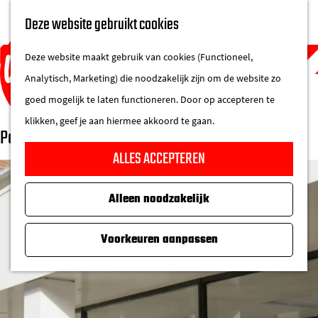
UITAGENDA
Deze website gebruikt cookies
IN DE STAD
M
DE REGIO IN
Deze website maakt gebruik van cookies (Functioneel,
e
Analytisch, Marketing) die noodzakelijk zijn om de website zo
n
goed mogelijk te laten functioneren. Door op accepteren te
u
klikken, geef je aan hiermee akkoord te gaan.
Pennings Foundation
G
ALLES ACCEPTEREN
a
n
Alleen noodzakelijk
a
a
Voorkeuren aanpassen
r
d
e
h