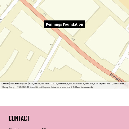
Pennings Foundation
Leaflet
|
Powered by Esri | Esri, HERE, Garmin, USGS, Intermap, INCREMENT P, NRCAN, Esri Japan, METI, Esri China
(Hong Kong), NOSTRA, © OpenStreetMap contributors, and the GIS User Community
CONTACT