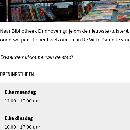
o
m
e
Naar Bibliotheek Eindhoven ga je om de nieuwste (luister
p
onderwerpen. Je bent welkom om in De Witte Dame te studere
a
g
Ervaar de huiskamer van de stad!
e
OPENINGSTIJDEN
Elke maandag
12.00 - 17.00 uur
Elke dinsdag
10.00 - 17.00 uur