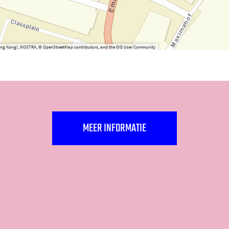
(Hong Kong), NOSTRA, © OpenStreetMap contributors, and the GIS User Community
MEER INFORMATIE