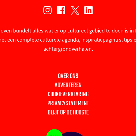
I
F
X
L
n
a
U
i
oven bundelt alles wat er op cultureel gebied te doen is i
s
c
i
n
et een complete culturele agenda, inspiratiepagina’s, tips 
t
e
t
k
achtergrondverhalen.
a
b
i
e
g
o
n
d
r
o
E
I
OVER ONS
a
k
i
n
ADVERTEREN
m
U
n
U
COOKIEVERKLARING
U
i
d
i
PRIVACYSTATEMENT
i
t
h
t
BLIJF OP DE HOOGTE
t
i
o
i
i
n
v
n
n
E
e
E