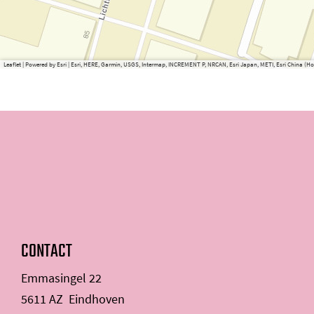
Leaflet
|
Powered by Esri | Esri, HERE, Garmin, USGS, Intermap, INCREMENT P, NRCAN, Esri Japan, METI, Esri China 
CONTACT
Emmasingel 22
5611 AZ
Eindhoven