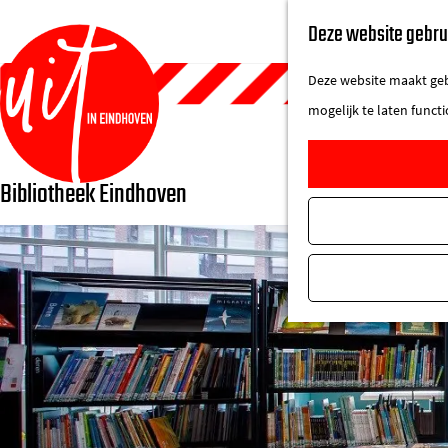
Deze website gebru
Deze website maakt gebr
mogelijk te laten funct
Bibliotheek Eindhoven
G
a
n
a
a
r
d
e
h