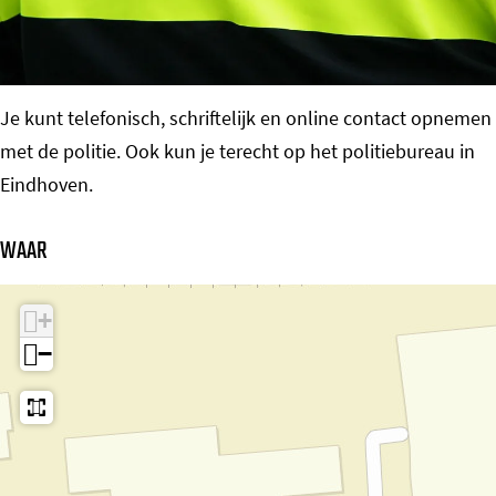
o
m
e
Je kunt telefonisch, schriftelijk en online contact opnemen
p
met de politie. Ook kun je terecht op het politiebureau in
a
Eindhoven.
g
e
WAAR
+
−