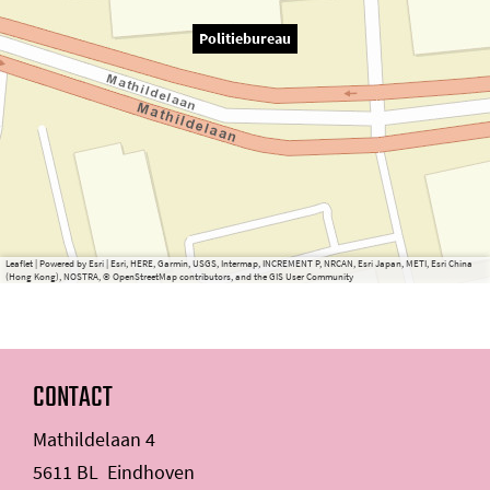
Politiebureau
Leaflet
|
Powered by Esri | Esri, HERE, Garmin, USGS, Intermap, INCREMENT P, NRCAN, Esri Japan, METI, Esri China
(Hong Kong), NOSTRA, © OpenStreetMap contributors, and the GIS User Community
CONTACT
Mathildelaan 4
5611 BL
Eindhoven