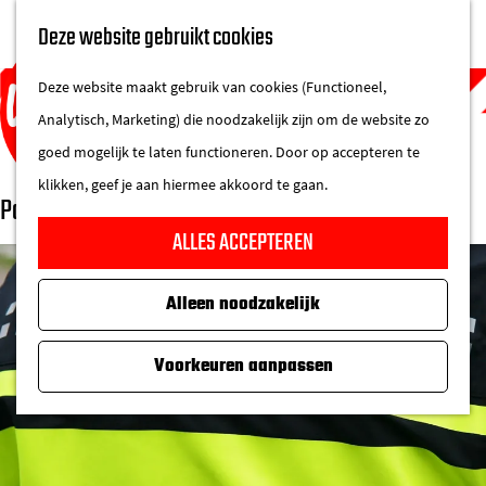
UITAGENDA
Deze website gebruikt cookies
IN DE STAD
M
DE REGIO IN
Deze website maakt gebruik van cookies (Functioneel,
e
Analytisch, Marketing) die noodzakelijk zijn om de website zo
n
goed mogelijk te laten functioneren. Door op accepteren te
u
klikken, geef je aan hiermee akkoord te gaan.
Politiebureau
G
ALLES ACCEPTEREN
a
n
Alleen noodzakelijk
a
a
Voorkeuren aanpassen
r
d
e
h