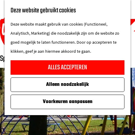
UITAGENDA
Deze website gebruikt cookies
IN DE STAD
M
DE REGIO IN
Deze website maakt gebruik van cookies (Functioneel,
e
Analytisch, Marketing) die noodzakelijk zijn om de website zo
n
goed mogelijk te laten functioneren. Door op accepteren te
u
klikken, geef je aan hiermee akkoord te gaan.
Speeltuin Helmond-West
G
ALLES ACCEPTEREN
a
n
Alleen noodzakelijk
a
a
Voorkeuren aanpassen
r
d
e
h