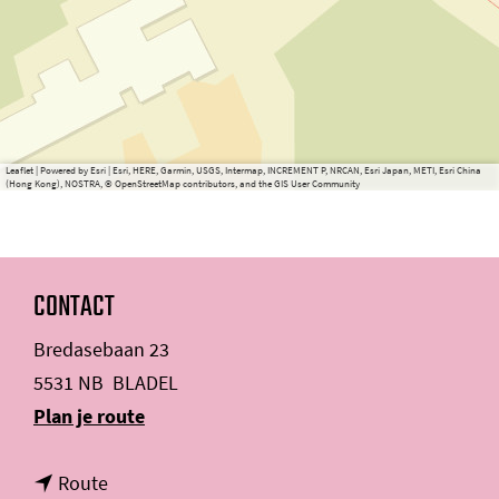
Leaflet
|
Powered by Esri | Esri, HERE, Garmin, USGS, Intermap, INCREMENT P, NRCAN, Esri Japan, METI, Esri China
(Hong Kong), NOSTRA, © OpenStreetMap contributors, and the GIS User Community
CONTACT
Bredasebaan 23
5531 NB
BLADEL
n
Plan je route
a
n
a
Route