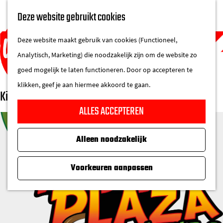
UITAGENDA
Deze website gebruikt cookies
IN DE STAD
M
DE REGIO IN
Deze website maakt gebruik van cookies (Functioneel,
e
Analytisch, Marketing) die noodzakelijk zijn om de website zo
n
goed mogelijk te laten functioneren. Door op accepteren te
u
klikken, geef je aan hiermee akkoord te gaan.
Kidsplaza
G
ALLES ACCEPTEREN
a
n
Alleen noodzakelijk
a
a
Voorkeuren aanpassen
r
d
e
h