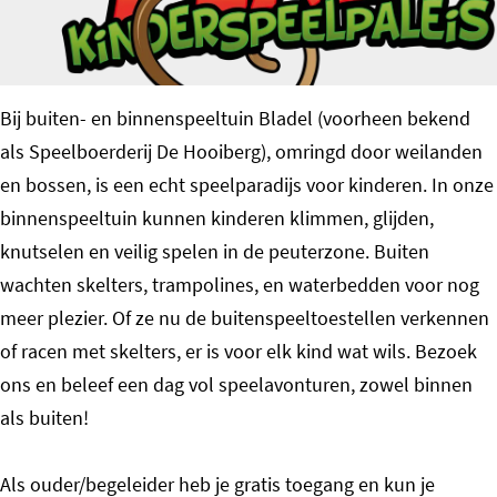
o
m
e
Bij buiten- en binnenspeeltuin Bladel (voorheen bekend
p
als Speelboerderij De Hooiberg), omringd door weilanden
a
en bossen, is een echt speelparadijs voor kinderen. In onze
g
binnenspeeltuin kunnen kinderen klimmen, glijden,
e
knutselen en veilig spelen in de peuterzone. Buiten
wachten skelters, trampolines, en waterbedden voor nog
meer plezier. Of ze nu de buitenspeeltoestellen verkennen
of racen met skelters, er is voor elk kind wat wils. Bezoek
ons en beleef een dag vol speelavonturen, zowel binnen
als buiten!
Als ouder/begeleider heb je gratis toegang en kun je