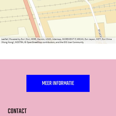
Leaflet
|
Powered by Esri | Esri, HERE, Garmin, USGS, Intermap, INCREMENT P, NRCAN, Esri Japan, METI, Esri China
(Hong Kong), NOSTRA, © OpenStreetMap contributors, and the GIS User Community
MEER INFORMATIE
CONTACT