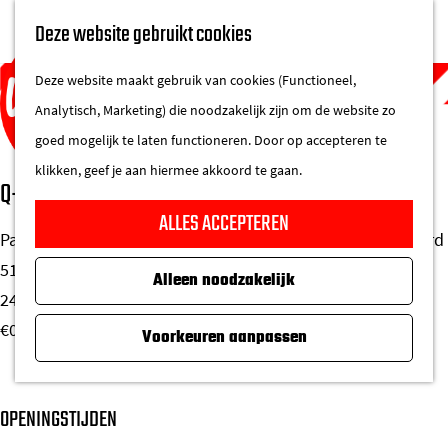
UITAGENDA
Deze website gebruikt cookies
IN DE STAD
M
DE REGIO IN
Deze website maakt gebruik van cookies (Functioneel,
e
Analytisch, Marketing) die noodzakelijk zijn om de website zo
n
goed mogelijk te laten functioneren. Door op accepteren te
u
klikken, geef je aan hiermee akkoord te gaan.
Q-Park Parkeergarage Bijenkorf
G
ALLES ACCEPTEREN
a
Parkeren in het centrum bij de Bijenkorf, ingang Fellenoord
n
510 plaatsen waarvan 10 oplaadpunten. In- en uitrijden
Alleen noodzakelijk
a
24/7.
a
€0,50 - €1,10 per 15 minuten. Maximaal dagtarief €24,00.
Voorkeuren aanpassen
r
d
e
OPENINGSTIJDEN
h