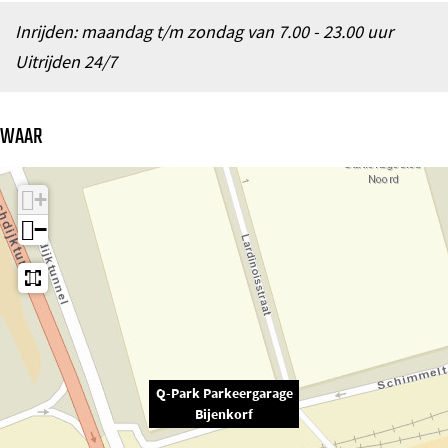
o
Inrijden: maandag t/m zondag van 7.00 - 23.00 uur
m
Uitrijden 24/7
e
p
WAAR
a
g
+
e
−
Q-Park Parkeergarage
Bijenkorf