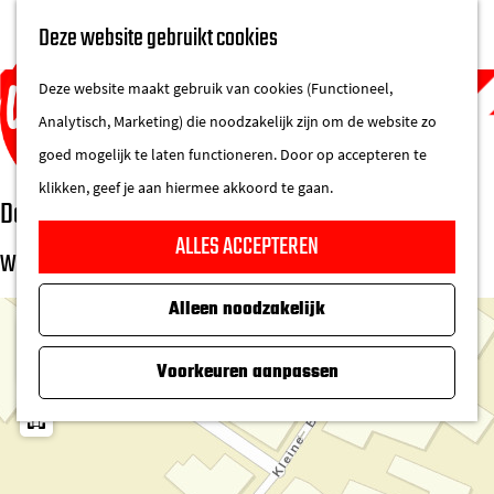
UITAGENDA
Deze website gebruikt cookies
IN DE STAD
M
DE REGIO IN
Deze website maakt gebruik van cookies (Functioneel,
e
Analytisch, Marketing) die noodzakelijk zijn om de website zo
n
goed mogelijk te laten functioneren. Door op accepteren te
u
klikken, geef je aan hiermee akkoord te gaan.
De Bergse Bakker
G
ALLES ACCEPTEREN
a
WAAR
n
Alleen noodzakelijk
a
+
a
−
Voorkeuren aanpassen
r
d
e
h