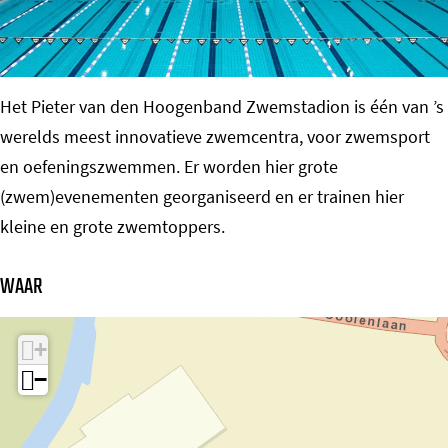
o
m
e
Het Pieter van den Hoogenband Zwemstadion is één van ’s
p
werelds meest innovatieve zwemcentra, voor zwemsport
a
en oefeningszwemmen. Er worden hier grote
g
(zwem)evenementen georganiseerd en er trainen hier
e
kleine en grote zwemtoppers.
WAAR
+
−