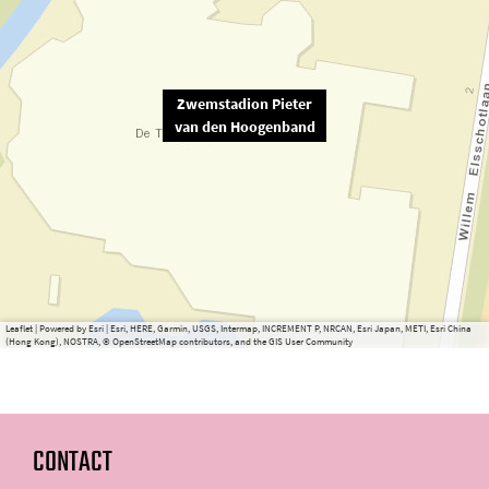
Zwemstadion Pieter
van den Hoogenband
Leaflet
|
Powered by Esri | Esri, HERE, Garmin, USGS, Intermap, INCREMENT P, NRCAN, Esri Japan, METI, Esri China
(Hong Kong), NOSTRA, © OpenStreetMap contributors, and the GIS User Community
CONTACT