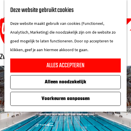
UITAGENDA
Deze website gebruikt cookies
IN DE STAD
M
DE REGIO IN
Deze website maakt gebruik van cookies (Functioneel,
e
Analytisch, Marketing) die noodzakelijk zijn om de website zo
n
goed mogelijk te laten functioneren. Door op accepteren te
u
klikken, geef je aan hiermee akkoord te gaan.
Zwemstadion Pieter van den Hoogenband
G
ALLES ACCEPTEREN
a
n
Alleen noodzakelijk
a
a
Voorkeuren aanpassen
r
d
e
h