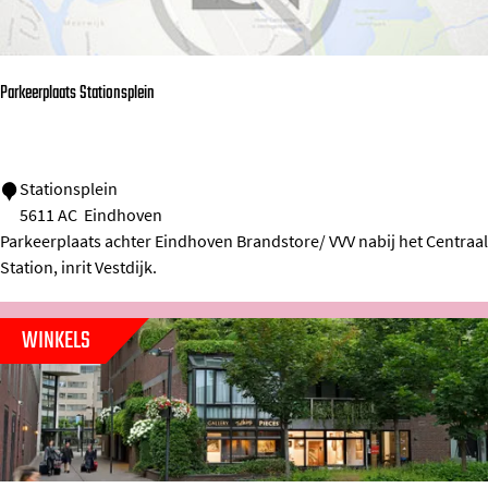
s
t
Parkeerplaats Stationsplein
P
Stationsplein
5611 AC
Eindhoven
a
Parkeerplaats achter Eindhoven Brandstore/ VVV nabij het Centraal
r
Station, inrit Vestdijk.
k
e
WINKELS
e
r
p
l
a