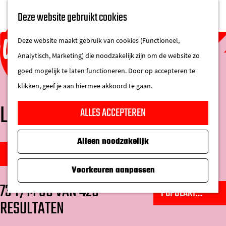
UITAGENDA
Deze website gebruikt cookies
IN DE STAD
M
DE REGIO IN
Deze website maakt gebruik van cookies (Functioneel,
e
Analytisch, Marketing) die noodzakelijk zijn om de website zo
n
goed mogelijk te laten functioneren. Door op accepteren te
u
klikken, geef je aan hiermee akkoord te gaan.
G
LOCATIES
ALLES ACCEPTEREN
a
n
Alleen noodzakelijk
W
a
S
FILTER
a
a
o
Voorkeuren aanpassen
t
r
r
73 T/M 96 VAN 426
S
z
d
t
RESULTATEN
o
o
e
e
r
e
h
e