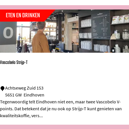
n
i
ETEN EN DRINKEN
s
c
h
e
U
Vascobelo Strijp-T
n
i
v
V
Achtseweg Zuid 153
e
5651 GW
Eindhoven
a
r
Tegenwoordig telt Eindhoven niet een, maar twee Vascobelo V-
s
s
points. Dat betekent dat je nu ook op Strijp-T kunt genieten van
c
i
kwaliteitskoffie, vers...
o
t