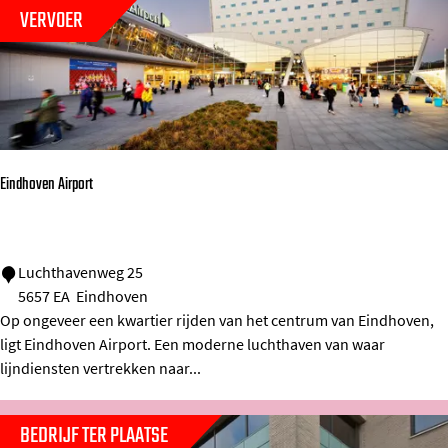
b
e
VERVOER
e
i
l
t
o
E
S
i
t
n
Eindhoven Airport
r
d
i
h
j
o
E
Luchthavenweg 25
p
v
5657 EA
Eindhoven
i
-
e
Op ongeveer een kwartier rijden van het centrum van Eindhoven,
n
T
n
ligt Eindhoven Airport. Een moderne luchthaven van waar
d
lijndiensten vertrekken naar...
h
o
BEDRIJF TER PLAATSE