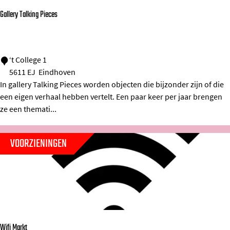
a
Gallery Talking Pieces
t
s
S
G
‘t College 1
5611 EJ
Eindhoven
t
a
In gallery Talking Pieces worden objecten die bijzonder zijn of die
a
l
een eigen verhaal hebben vertelt. Een paar keer per jaar brengen
t
l
ze een themati...
i
e
o
r
VOORZIENINGEN
n
y
s
T
p
a
l
l
e
k
Wifi Markt
i
i