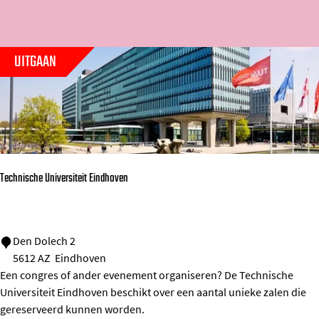
t
k
o
r
e
j
m
o
e
e
e
UITGAAN
p
r
p
:
o
a
p
g
:
e
Technische Universiteit Eindhoven
T
Den Dolech 2
5612 AZ
Eindhoven
e
Een congres of ander evenement organiseren? De Technische
c
Universiteit Eindhoven beschikt over een aantal unieke zalen die
h
gereserveerd kunnen worden.