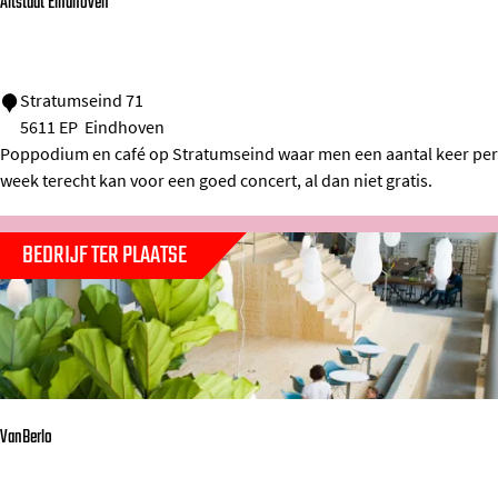
e
Altstadt Eindhoven
a
u
A
Stratumseind 71
5611 EP
Eindhoven
l
Poppodium en café op Stratumseind waar men een aantal keer per
t
week terecht kan voor een goed concert, al dan niet gratis.
s
t
BEDRIJF TER PLAATSE
a
d
t
E
i
n
VanBerlo
d