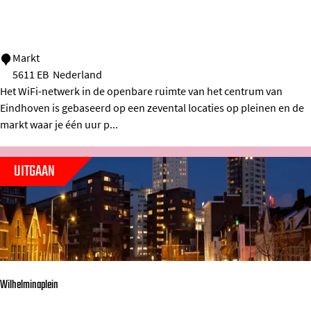
n
n
g
W
Markt
P
5611 EB
Nederland
i
i
Het WiFi-netwerk in de openbare ruimte van het centrum van
f
e
Eindhoven is gebaseerd op een zevental locaties op pleinen en de
i
c
markt waar je één uur p...
M
e
a
s
UITGAAN
r
k
t
Wilhelminaplein