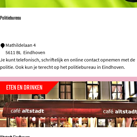
r
i
Politiebureau
n
a
p
P
Mathildelaan 4
l
5611 BL
Eindhoven
o
e
Je kunt telefonisch, schriftelijk en online contact opnemen met de
l
i
politie. Ook kun je terecht op het politiebureau in Eindhoven.
i
n
t
ETEN EN DRINKEN
i
e
b
u
r