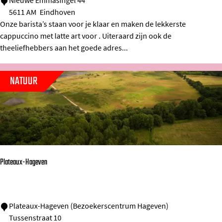
C
Nieuwe Emmasingel 44
5611 AM
Eindhoven
o
Onze barista’s staan voor je klaar en maken de lekkerste
f
cappuccino met latte art voor . Uiteraard zijn ook de
f
theeliefhebbers aan het goede adres...
e
e
NATUUR
l
o
v
e
r
Plateaux-Hageven
s
P
Plateaux-Hageven (Bezoekerscentrum Hageven)
Tussenstraat 10
l