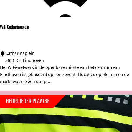
p
i
a
a
o
r
r
n
k
Wifi Catharinaplein
k
t
h
e
W
Catharinaplein
a
5611 DE
Eindhoven
i
t
Het WiFi-netwerk in de openbare ruimte van het centrum van
f
e
Eindhoven is gebaseerd op een zevental locaties op pleinen en de
i
r
markt waar je één uur p...
C
a
BEDRIJF TER PLAATSE
t
h
a