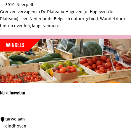
3910
Neerpelt
a
Grenzen vervagen in De Plateaux-Hageven (of Hageven-de
t
Plateaux) , een Nederlands-Belgisch natuurgebied. Wandel door
e
bos en over hei, langs vennen...
a
u
WINKELS
x
-
H
a
g
Markt Tarwelaan
e
v
e
M
tarwelaan
n
eindhoven
a