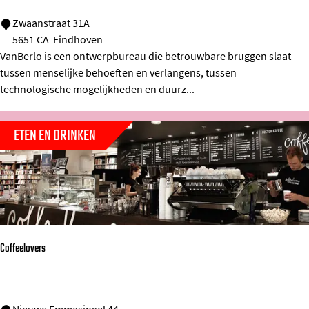
h
o
V
Zwaanstraat 31A
5651 CA
Eindhoven
v
a
VanBerlo is een ontwerpbureau die betrouwbare bruggen slaat
e
n
tussen menselijke behoeften en verlangens, tussen
n
B
technologische mogelijkheden en duurz...
e
r
ETEN EN DRINKEN
l
o
Coffeelovers