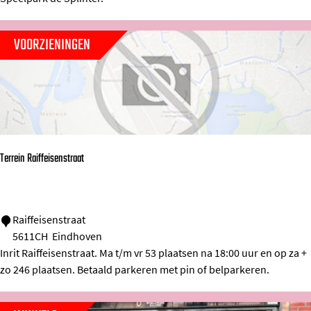
i
D
VOORZIENINGEN
u
n
a
n
t
Terrein Raiffeisenstraat
p
a
r
T
Raiffeisenstraat
k
5611CH
Eindhoven
e
Inrit Raiffeisenstraat. Ma t/m vr 53 plaatsen na 18:00 uur en op za +
r
zo 246 plaatsen. Betaald parkeren met pin of belparkeren.
r
e