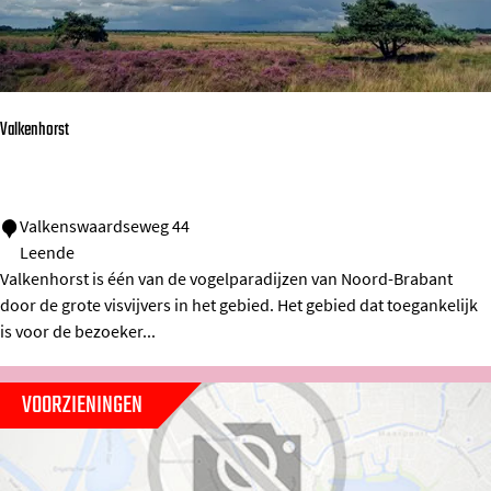
n
t
o
o
Valkenhorst
r
E
i
V
Valkenswaardseweg 44
n
Leende
a
d
Valkenhorst is één van de vogelparadijzen van Noord-Brabant
l
h
door de grote visvijvers in het gebied. Het gebied dat toegankelijk
k
o
is voor de bezoeker...
e
v
n
e
VOORZIENINGEN
h
n
o
r