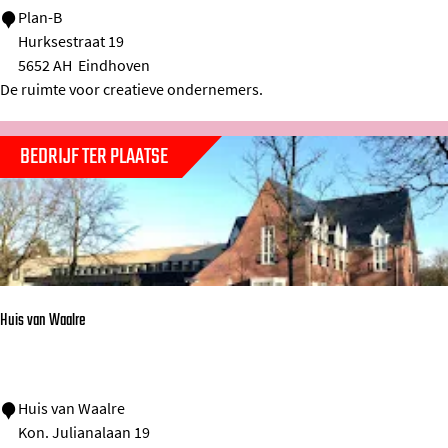
P
Plan-B
n
Hurksestraat 19
l
5652 AH
Eindhoven
a
De ruimte voor creatieve ondernemers.
n
-
BEDRIJF TER PLAATSE
B
Huis van Waalre
H
Huis van Waalre
Kon. Julianalaan 19
u