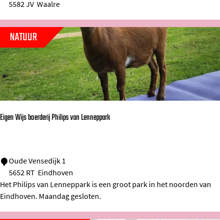
5582 JV
Waalre
i
s
NATUUR
v
a
n
W
a
a
Eigen Wijs boerderij Philips van Lenneppark
l
r
e
E
Oude Vensedijk 1
5652 RT
Eindhoven
i
Het Philips van Lenneppark is een groot park in het noorden van
g
Eindhoven. Maandag gesloten.
e