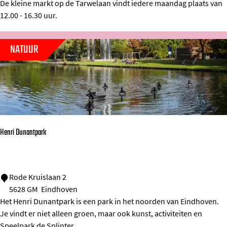
De kleine markt op de Tarwelaan vindt iedere maandag plaats van
r
12.00 - 16.30 uur.
k
t
NATUUR
T
a
r
w
e
l
Henri Dunantpark
a
a
n
H
Rode Kruislaan 2
5628 GM
Eindhoven
e
Het Henri Dunantpark is een park in het noorden van Eindhoven.
n
Je vindt er niet alleen groen, maar ook kunst, activiteiten en
r
Speelpark de Splinter.