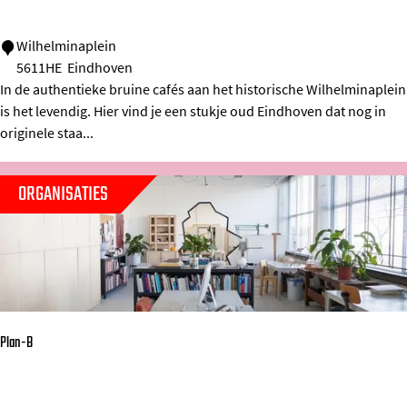
W
Wilhelminaplein
5611HE
Eindhoven
i
In de authentieke bruine cafés aan het historische Wilhelminaplein
l
is het levendig. Hier vind je een stukje oud Eindhoven dat nog in
h
originele staa...
e
l
ORGANISATIES
m
i
n
a
p
Plan-B
l
e
i