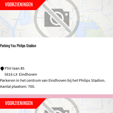
n
VOORZIENINGEN
W
i
j
s
b
o
Parking You Philips Stadion
e
r
d
P
PSV-laan 85
5616 LX
Eindhoven
e
a
Parkeren in het centrum van Eindhoven bij het Philips Stadion.
r
r
Aantal plaatsen: 700.
i
k
j
i
VOORZIENINGEN
P
n