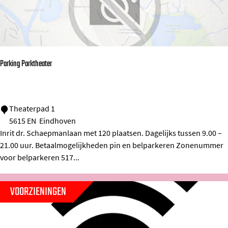
h
g
i
Y
l
o
i
u
p
P
Parking Parktheater
s
h
v
i
a
l
P
Theaterpad 1
5615 EN
Eindhoven
n
i
a
Inrit dr. Schaepmanlaan met 120 plaatsen. Dagelijks tussen 9.00 –
L
p
r
21.00 uur. Betaalmogelijkheden pin en belparkeren Zonenummer
e
s
k
voor belparkeren 517...
n
S
i
n
t
n
VOORZIENINGEN
e
a
g
p
d
P