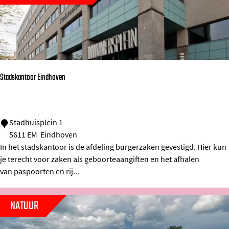
v
e
n
A
i
Stadskantoor Eindhoven
r
p
o
S
Stadhuisplein 1
r
5611 EM
Eindhoven
t
t
In het stadskantoor is de afdeling burgerzaken gevestigd. Hier kun
a
je terecht voor zaken als geboorteaangiften en het afhalen
d
van paspoorten en rij...
s
k
NATUUR
a