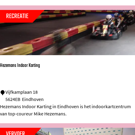
a
p
RECREATIE
p
i
n
e
s
Hezemans Indoor Karting
s
B
a
H
Vijfkamplaan 18
k
5624EB
Eindhoven
e
e
Hezemans Indoor Karting in Eindhoven is het indoorkartcentrum
z
r
van top-coureur Mike Hezemans.
e
y
m
VERVOER