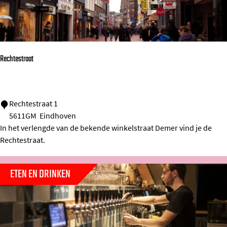
o
s
e
n
Rechtestraat
s
t
r
R
Rechtestraat 1
a
5611GM
Eindhoven
e
a
In het verlengde van de bekende winkelstraat Demer vind je de
c
t
Rechtestraat.
h
t
ETEN EN DRINKEN
e
s
t
r