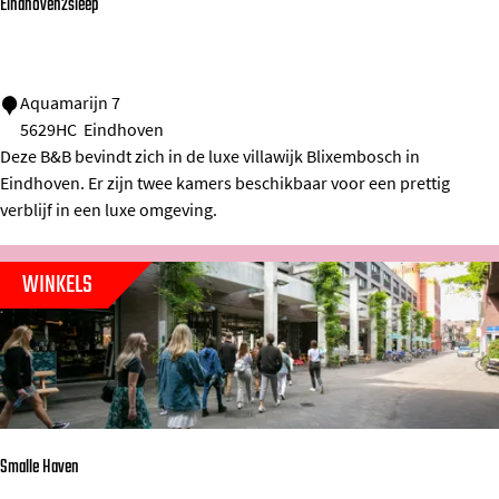
Eindhoven2sleep
n
i
v
E
Aquamarijn 7
e
5629HC
Eindhoven
i
r
Deze B&B bevindt zich in de luxe villawijk Blixembosch in
n
s
Eindhoven. Er zijn twee kamers beschikbaar voor een prettig
d
i
verblijf in een luxe omgeving.
h
t
o
e
WINKELS
v
i
e
t
n
E
2
i
s
n
Smalle Haven
l
d