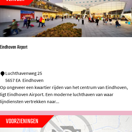
a
n
s
I
n
d
Eindhoven Airport
o
o
r
E
Luchthavenweg 25
5657 EA
Eindhoven
K
i
Op ongeveer een kwartier rijden van het centrum van Eindhoven,
a
n
ligt Eindhoven Airport. Een moderne luchthaven van waar
r
d
lijndiensten vertrekken naar...
t
h
i
o
VOORZIENINGEN
n
v