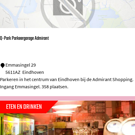
g
e
n
A
i
Q-Park Parkeergarage Admirant
r
p
o
Q
Emmasingel 29
r
5611AZ
Eindhoven
-
t
Parkeren in het centrum van Eindhoven bij de Admirant Shopping.
P
Ingang Emmasingel. 358 plaatsen.
a
r
ETEN EN DRINKEN
k
P
a