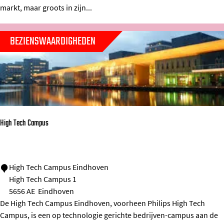
e
r
markt, maar groots in zijn...
t
z
E
a
BEZIENSWAARDIGHEDEN
i
m
n
e
d
W
h
e
o
e
High Tech Campus
v
k
e
m
n
a
H
High Tech Campus Eindhoven
-
r
High Tech Campus 1
i
N
k
5656 AE
Eindhoven
g
o
t
De High Tech Campus Eindhoven, voorheen Philips High Tech
h
o
W
Campus, is een op technologie gerichte bedrijven-campus aan de