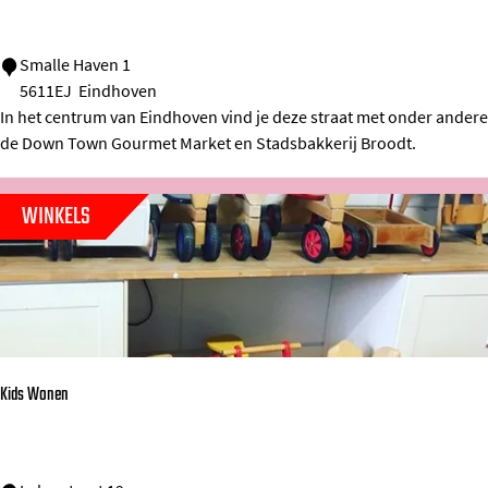
e
h
e
o
S
Smalle Haven 1
p
v
5611EJ
Eindhoven
m
e
In het centrum van Eindhoven vind je deze straat met onder andere
a
n
de Down Town Gourmet Market en Stadsbakkerij Broodt.
l
l
WINKELS
e
H
a
v
e
n
Kids Wonen