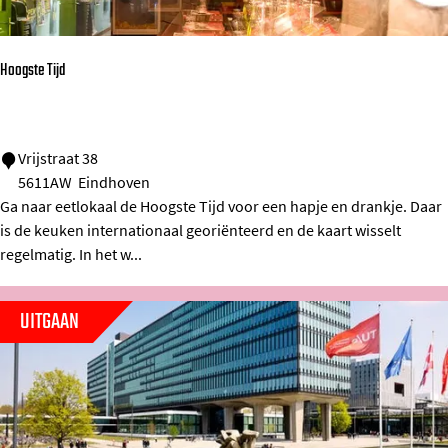
r
k
e
Hoogste Tijd
e
r
g
H
Vrijstraat 38
5611AW
Eindhoven
a
o
Ga naar eetlokaal de Hoogste Tijd voor een hapje en drankje. Daar
r
o
is de keuken internationaal georiënteerd en de kaart wisselt
a
g
regelmatig. In het w...
g
s
e
t
UITGAAN
A
e
d
T
m
i
i
j