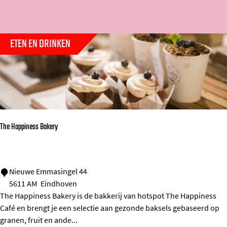
t
k
o
r
e
j
m
o
e
e
e
ETEN EN DRINKEN
p
r
p
:
o
a
p
g
:
e
The Happiness Bakery
T
Nieuwe Emmasingel 44
5611 AM
Eindhoven
h
The Happiness Bakery is de bakkerij van hotspot The Happiness
e
Café en brengt je een selectie aan gezonde baksels gebaseerd op
H
granen, fruit en ande...