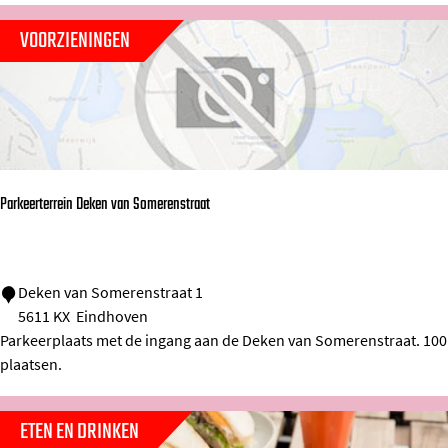
t
VOORZIENINGEN
a
d
i
o
n
Parkeerterrein Deken van Somerenstraat
P
i
e
P
Deken van Somerenstraat 1
t
5611 KX
Eindhoven
a
e
Parkeerplaats met de ingang aan de Deken van Somerenstraat. 100
r
r
plaatsen.
k
v
e
a
ETEN EN DRINKEN
e