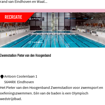
T
rand van Eindhoven en Waal...
r
i
e
d
l
c
RECREATIE
h
h
e
C
l
a
m
m
i
p
n
Zwemstadion Pieter van den Hoogenband
u
a
s
p
l
Z
Antoon Coolenlaan 1
e
5644RX
Eindhoven
w
i
Het Pieter van den Hoogenband Zwemstadion voor zwemsport en
e
oefeningszwemmen. Eén van de baden is een Olympisch
n
m
wedstrijdbad.
s