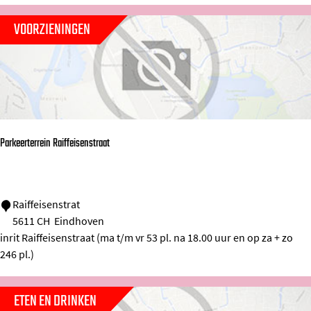
s
VOORZIENINGEN
p
l
a
a
t
Parkeerterrein Raiffeisenstraat
s
P
Raiffeisenstrat
5611 CH
Eindhoven
a
inrit Raiffeisenstraat (ma t/m vr 53 pl. na 18.00 uur en op za + zo
r
246 pl.)
k
e
ETEN EN DRINKEN
e