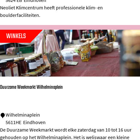
5624 EB
Eindhoven
e
l
v
Neoliet Klimcentrum heeft professionele klim- en
g
i
e
boulderfaciliteiten.
e
m
c
WINKELS
e
n
t
r
u
m
Duurzame Weekmarkt Wilhelminaplein
N
e
o
D
Wilhelminaplein
5611HE
Eindhoven
l
u
De Duurzame Weekmarkt wordt elke zaterdag van 10 tot 16 uur
i
u
gehouden op het Wilhelminaplein. Het is weliswaar een kleine