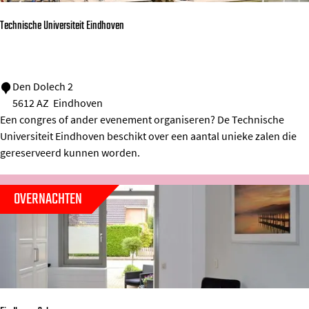
r
d
Technische Universiteit Eindhoven
a
n
t
T
Den Dolech 2
5612 AZ
Eindhoven
e
Een congres of ander evenement organiseren? De Technische
c
Universiteit Eindhoven beschikt over een aantal unieke zalen die
h
gereserveerd kunnen worden.
n
i
OVERNACHTEN
s
c
h
e
U