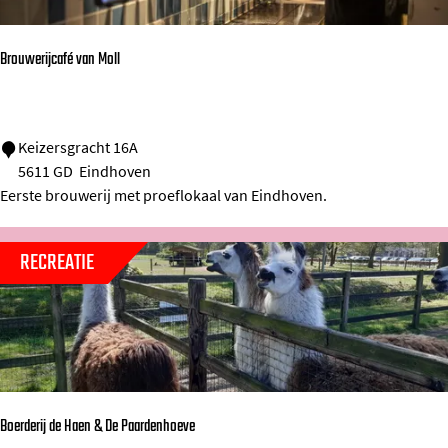
a
a
Brouwerijcafé van Moll
t
B
Keizersgracht 16A
5611 GD
Eindhoven
r
Eerste brouwerij met proeflokaal van Eindhoven.
o
u
RECREATIE
w
e
r
i
j
c
Boerderij de Haen & De Paardenhoeve