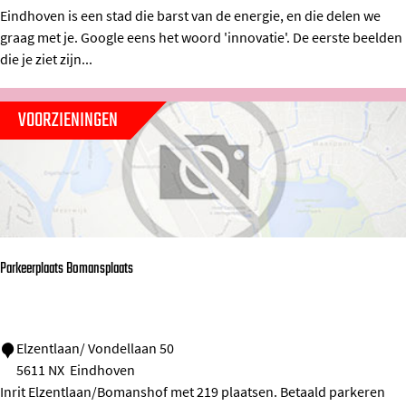
n
Eindhoven is een stad die barst van de energie, en die delen we
d
graag met je. Google eens het woord 'innovatie'. De eerste beelden
h
die je ziet zijn...
o
v
VOORZIENINGEN
e
n
Parkeerplaats Bomansplaats
P
Elzentlaan/ Vondellaan 50
5611 NX
Eindhoven
a
Inrit Elzentlaan/Bomanshof met 219 plaatsen. Betaald parkeren
r