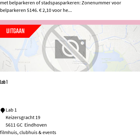
met belparkeren of stadspasparkeren: Zonenummer voor
k
belparkeren 5146. € 2,10 voor he...
e
e
UITGAAN
r
p
l
a
a
Lab 1
t
s
B
L
Lab 1
o
Keizersgracht 19
a
m
5611 GC
Eindhoven
b
a
filmhuis, clubhuis & events
1
n