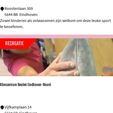
e
E
Roostenlaan 309
n
5644 BR
Eindhoven
i
&
Zowel kinderen als volwassenen zijn welkom om deze leuke sport
n
D
te beoefenen.
d
e
h
P
RECREATIE
o
a
v
a
e
r
n
d
s
e
e
Klimcentrum Neoliet Eindhoven-Noord
n
M
h
a
o
n
K
Vijfkamplaan 14
e