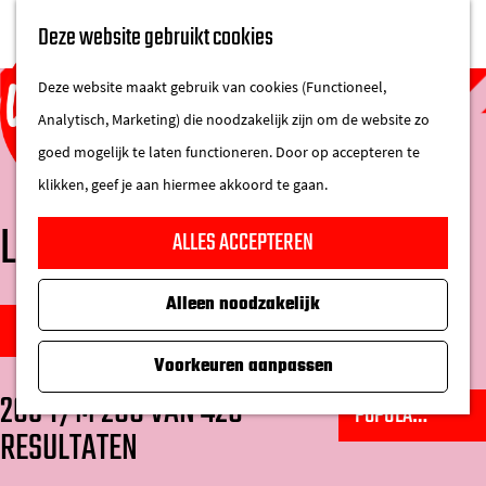
UITAGENDA
Deze website gebruikt cookies
IN DE STAD
M
DE REGIO IN
Deze website maakt gebruik van cookies (Functioneel,
e
Analytisch, Marketing) die noodzakelijk zijn om de website zo
n
goed mogelijk te laten functioneren. Door op accepteren te
u
klikken, geef je aan hiermee akkoord te gaan.
G
LOCATIES
ALLES ACCEPTEREN
a
n
Alleen noodzakelijk
W
a
S
FILTER
a
a
o
Voorkeuren aanpassen
t
r
r
265 T/M 288 VAN 426
S
z
d
t
RESULTATEN
o
o
e
e
r
e
h
e