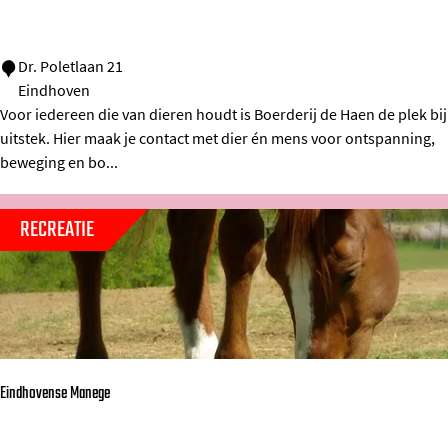
a
f
é
B
Dr. Poletlaan 21
v
Eindhoven
o
Voor iedereen die van dieren houdt is Boerderij de Haen de plek bij
a
e
uitstek. Hier maak je contact met dier én mens voor ontspanning,
n
r
beweging en bo...
M
d
o
e
RECREATIE
l
r
l
i
j
d
e
Eindhovense Manege
H
a