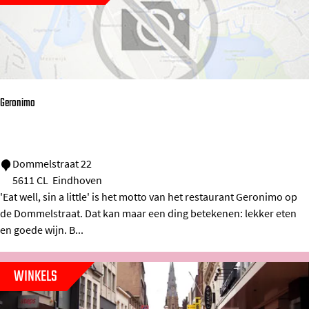
r
t
e
r
r
Geronimo
e
i
n
G
Dommelstraat 22
5611 CL
Eindhoven
R
e
'Eat well, sin a little' is het motto van het restaurant Geronimo op
a
r
de Dommelstraat. Dat kan maar een ding betekenen: lekker eten
i
o
en goede wijn. B...
f
n
f
i
WINKELS
e
m
i