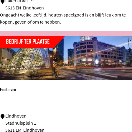
K
Lakerstraat 19
5613 EN
Eindhoven
i
Ongeacht welke leeftijd, houten speelgoed is en blijft leuk om te
d
kopen, geven of om te hebben.
s
W
BEDRIJF TER PLAATSE
o
n
e
n
Eindhoven
E
Eindhoven
Stadhuisplein 1
i
5611 EM
Eindhoven