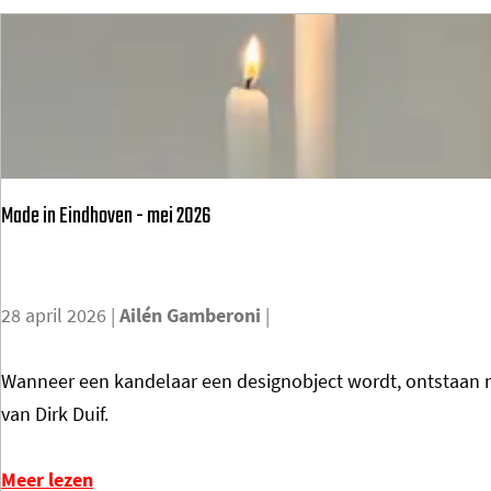
e
a
d
P
s
h
l
o
e
v
n
e
d
n
Made in Eindhoven - mei 2026
e
r
a
28 april 2026
|
Ailén Gamberoni
|
l
s
M
Wanneer een kandelaar een designobject wordt, ontstaan m
E
a
van Dirk Duif.
i
d
n
e
Meer lezen
d