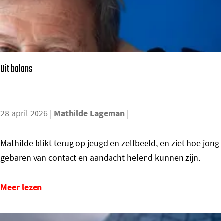
u
e
r
p
B
i
u
o
Uit balans
b
n
b
i
l
e
28 april 2026
|
Mathilde Lageman
|
e
r
|
s
U
Mathilde blikt terug op jeugd en zelfbeeld, en ziet hoe jo
B
é
i
gebaren van contact en aandacht helend kunnen zijn.
u
n
t
r
n
b
Meer lezen
s
a
a
t
u
l
Y
w