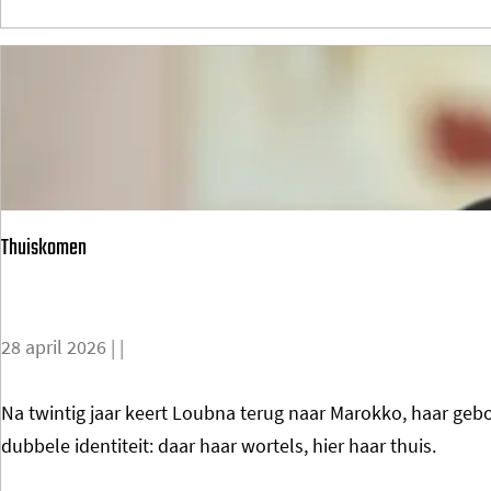
i
h
n
o
E
v
i
e
n
n
d
s
h
c
Thuiskomen
o
u
v
l
e
t
28 april 2026
|
|
n
u
-
u
T
Na twintig jaar keert Loubna terug naar Marokko, haar geb
m
r
h
dubbele identiteit: daar haar wortels, hier haar thuis.
e
i
u
i
c