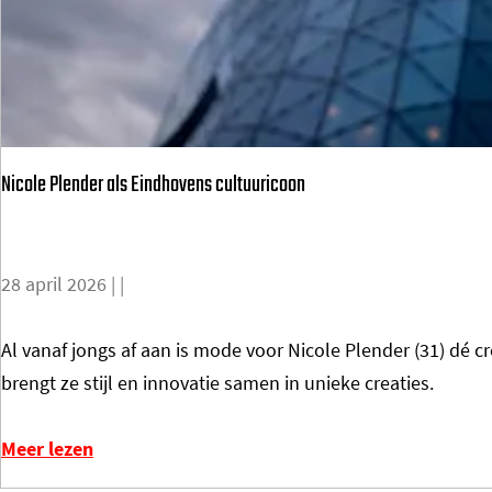
a
o
v
n
u
e
s
r
r
B
b
u
o
Nicole Plender als Eindhovens cultuuricoon
b
n
b
d
l
e
28 april 2026
|
|
e
n
i
m
N
Al vanaf jongs af aan is mode voor Nicole Plender (31) dé 
n
e
i
brengt ze stijl en innovatie samen in unieke creaties.
d
t
c
e
E
o
Meer lezen
k
i
l
l
n