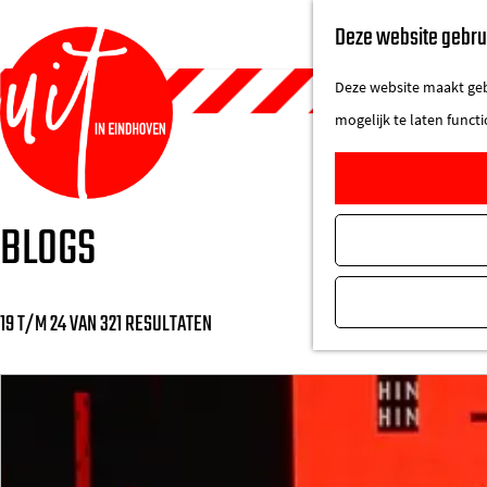
Deze website gebru
Deze website maakt gebr
mogelijk te laten funct
G
BLOGS
a
n
a
19 T/M 24 VAN 321 RESULTATEN
a
r
d
e
h