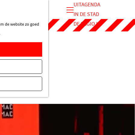
UITAGENDA
IN DE STAD
M
DE REGIO IN
 om de website zo goed
e
.
n
u