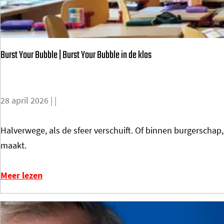
k
:
r
Burst Your Bubble | Burst Your Bubble in de klas
e
v
o
28 april 2026
|
|
l
u
B
Halverwege, als de sfeer verschuift. Of binnen burgerschap, 
t
u
maakt.
i
r
o
s
Meer lezen
n
t
a
Y
i
o
r