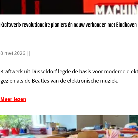
o
m
Kraftwerk: revolutionaire pioniers én nauw verbonden met Eindhoven
e
p
a
g
8 mei 2026
|
|
e
K
Kraftwerk uit Düsseldorf legde de basis voor moderne elek
r
gezien als de Beatles van de elektronische muziek.
a
f
Meer lezen
t
w
e
r