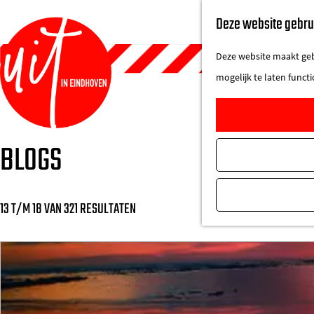
Deze website gebru
Deze website maakt gebr
mogelijk te laten funct
G
BLOGS
a
n
a
13 T/M 18 VAN 321 RESULTATEN
a
r
d
e
h