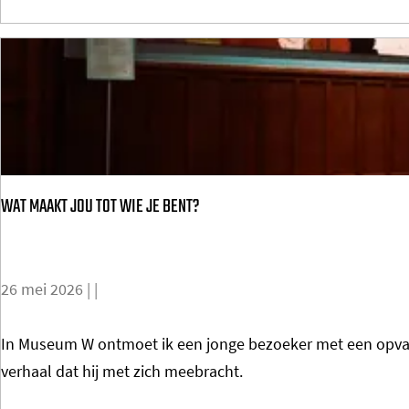
h
E
o
E
v
N
e
S
n
T
P
R
r
A
WAT MAAKT JOU TOT WIE JE BENT?
i
N
d
G
e
E
26 mei 2026
|
|
2
R
0
S
W
In Museum W ontmoet ik een jonge bezoeker met een opvalle
2
A
verhaal dat hij met zich meebracht.
6
T