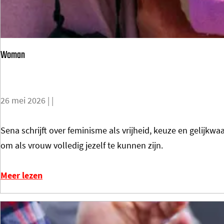
a
n
h
Woman
e
t
g
26 mei 2026
|
|
e
n
W
Sena schrijft over feminisme als vrijheid, keuze en gelijkw
i
o
om als vrouw volledig jezelf te kunnen zijn.
e
m
t
a
Meer lezen
e
n
n