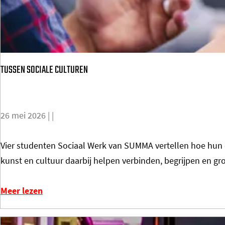
TUSSEN SOCIALE CULTUREN
26 mei 2026
|
|
T
Vier studenten Sociaal Werk van SUMMA vertellen hoe hun o
U
kunst en cultuur daarbij helpen verbinden, begrijpen en gr
S
S
Meer lezen
E
N