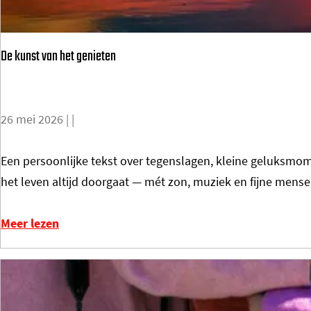
o
m
De kunst van het genieten
e
p
a
g
26 mei 2026
|
|
e
D
Een persoonlijke tekst over tegenslagen, kleine geluksmome
e
het leven altijd doorgaat — mét zon, muziek en fijne mense
k
u
Meer lezen
n
s
t
v