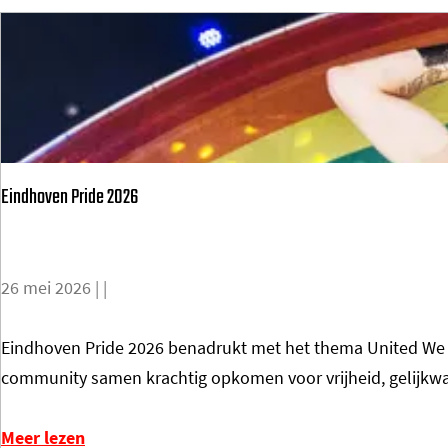
Y
o
u
r
B
u
Eindhoven Pride 2026
b
b
l
26 mei 2026
|
|
e
|
E
Eindhoven Pride 2026 benadrukt met het thema United We S
B
i
community samen krachtig opkomen voor vrijheid, gelijkwa
E
n
T
d
Meer lezen
W