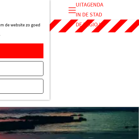
UITAGENDA
IN DE STAD
M
DE REGIO IN
 om de website zo goed
e
.
n
u