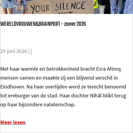
o
m
WERELDVROUWEN&BRAINPORT - zomer 2026
e
p
a
g
29 juni 2026
|
|
e
W
Met haar warmte en betrokkenheid bracht Esra Altmış
E
mensen samen en maakte zij een blijvend verschil in
R
Eindhoven. Na haar overlijden werd ze terecht benoemd
E
tot ereburger van de stad. Haar dochter Nihâl blikt terug
L
op haar bijzondere nalatenschap.
D
V
Meer lezen
R