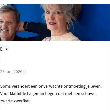
O
U
W
E
N
&
Binki
B
R
A
29 juni 2026
|
|
I
N
B
Soms verandert een onverwachte ontmoeting je leven.
P
i
Voor Mathilde Lageman begon dat met een schuwe,
O
n
zwarte zwerfkat.
R
k
T