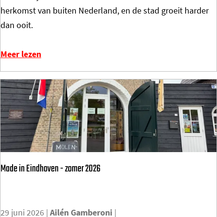
r
herkomst van buiten Nederland, en de stad groeit harder
s
dan ooit.
t
Y
Meer lezen
o
u
r
B
u
b
b
Made in Eindhoven - zomer 2026
l
e
|
29 juni 2026
|
Ailén Gamberoni
|
C