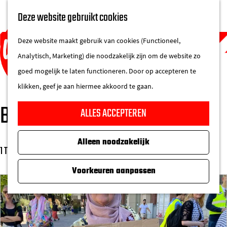
UITAGENDA
Deze website gebruikt cookies
IN DE STAD
M
DE REGIO IN
Deze website maakt gebruik van cookies (Functioneel,
e
Analytisch, Marketing) die noodzakelijk zijn om de website zo
n
goed mogelijk te laten functioneren. Door op accepteren te
u
klikken, geef je aan hiermee akkoord te gaan.
G
BLOGS
ALLES ACCEPTEREN
a
n
Alleen noodzakelijk
a
1 T/M 6 VAN 321 RESULTATEN
a
Voorkeuren aanpassen
r
d
e
h