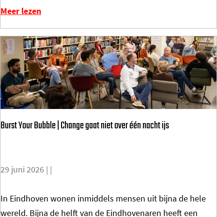
i
Meer lezen
-
z
o
m
e
r
2
0
Burst Your Bubble | Change gaat niet over één nacht ijs
2
6
29 juni 2026
|
|
B
In Eindhoven wonen inmiddels mensen uit bijna de hele
u
wereld. Bijna de helft van de Eindhovenaren heeft een