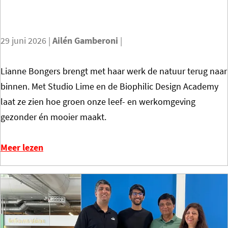
n
e
-
r
29 juni 2026
|
Ailén Gamberoni
|
z
é
o
é
I
Lianne Bongers brengt met haar werk de natuur terug naar
m
n
n
binnen. Met Studio Lime en de Biophilic Design Academy
e
n
t
laat ze zien hoe groen onze leef- en werkomgeving
r
a
e
gezonder én mooier maakt.
2
c
r
0
h
v
Meer lezen
2
t
i
6
i
e
j
w
s
|
B