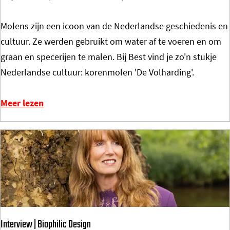
h
M
Molens zijn een icoon van de Nederlandse geschiedenis en
a
a
cultuur. Ze werden gebruikt om water af te voeren en om
n
d
graan en specerijen te malen. Bij Best vind je zo'n stukje
g
e
Nederlandse cultuur: korenmolen 'De Volharding'.
e
i
g
n
Meer lezen
a
E
a
i
t
n
n
d
i
h
e
o
t
v
o
Interview | Biophilic Design
e
v