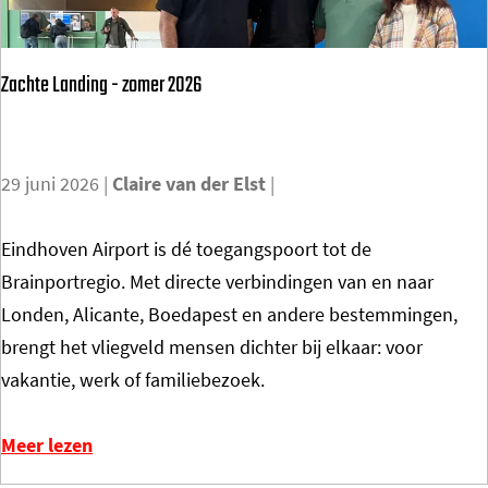
i
o
Zachte Landing - zomer 2026
p
h
i
29 juni 2026
|
Claire van der Elst
|
l
i
Z
Eindhoven Airport is dé toegangspoort tot de
c
a
Brainportregio. Met directe verbindingen van en naar
D
c
Londen, Alicante, Boedapest en andere bestemmingen,
e
h
brengt het vliegveld mensen dichter bij elkaar: voor
s
t
vakantie, werk of familiebezoek.
i
e
g
L
Meer lezen
n
a