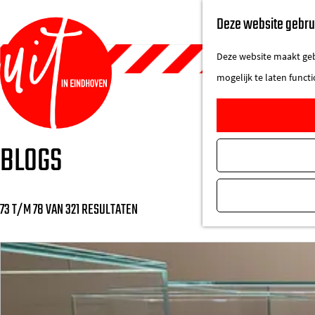
Deze website gebru
Deze website maakt gebr
mogelijk te laten funct
G
BLOGS
a
n
a
73 T/M 78 VAN 321 RESULTATEN
a
r
d
e
h