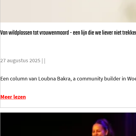
n
d
i
Van wildplassen tot vrouwenmoord - een lijn die we liever niet trekk
n
g
-
27 augustus 2025
|
|
s
e
V
Een column van Loubna Bakra, a community builder in Woens
p
a
t
n
Meer lezen
e
w
m
i
b
l
e
d
r