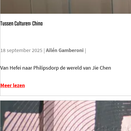
o
m
Tussen Culturen: China
e
p
a
g
18 september 2025
|
Ailén Gamberoni
|
e
T
Van Hefei naar Philipsdorp de wereld van Jie Chen
u
s
Meer lezen
s
e
n
C
u