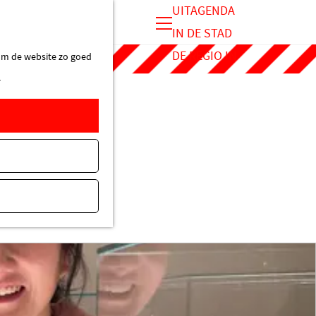
UITAGENDA
IN DE STAD
M
DE REGIO IN
 om de website zo goed
e
.
n
u