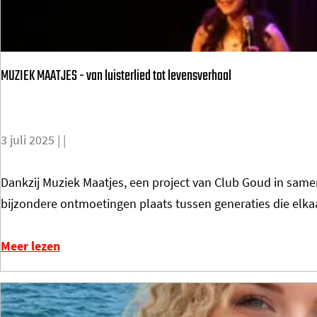
p
2
l
0
a
2
MUZIEK MAATJES - van luisterlied tot levensverhaal
s
5
s
e
3 juli 2025
|
|
n
t
M
Dankzij Muziek Maatjes, een project van Club Goud in sa
o
U
bijzondere ontmoetingen plaats tussen generaties die elkaa
t
Z
v
I
Meer lezen
r
E
o
K
u
M
w