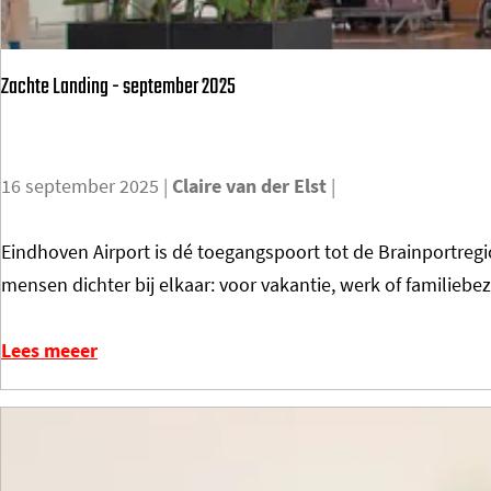
W
:
Zachte Landing - september 2025
R
E
N
16 september 2025
|
Claire van der Elst
|
É
P
Z
Eindhoven Airport is dé toegangspoort tot de Brainportreg
A
a
mensen dichter bij elkaar: voor vakantie, werk of familiebe
R
c
É
h
Lees meeer
t
e
L
a