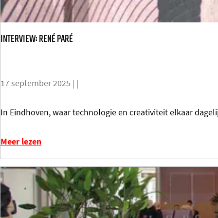
l
t
INTERVIEW: RENÉ PARÉ
u
r
e
17 september 2025
|
|
n
:
I
In Eindhoven, waar technologie en creativiteit elkaar dageli
C
N
h
T
Meer lezen
i
E
n
R
a
V
I
E