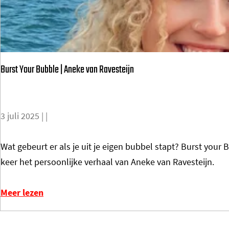
A
e
A
n
T
m
J
o
Burst Your Bubble | Aneke van Ravesteijn
E
o
S
r
-
d
3 juli 2025
|
|
v
-
a
e
B
Wat gebeurt er als je uit je eigen bubbel stapt? Burst your
n
e
u
keer het persoonlijke verhaal van Aneke van Ravesteijn.
l
n
r
u
l
s
Meer lezen
i
i
t
s
j
Y
t
n